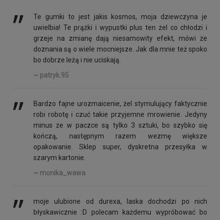
’’
Te gumki to jest jakis kosmos, moja dziewczyna je
uwielbia! Te prążki i wypustki plus ten żel co chłodzi i
grzeje na zmianę dają niesamowity efekt, mówi że
doznania są o wiele mocniejsze. Jak dla mnie też spoko
bo dobrze leżą i nie uciskają.
~ patryk.95
’’
Bardzo fajne urozmaicenie, żel stymulujący faktycznie
robi robotę i czuć takie przyjemne mrowienie. Jedyny
minus że w paczce są tylko 3 sztuki, bo szybko się
kończą, następnym razem wezmę większe
opakowanie. Sklep super, dyskretna przesyłka w
szarym kartonie.
~ monika_wawa
’’
moje ulubione od durexa, laska dochodzi po nich
błyskawicznie :D polecam każdemu wypróbować bo