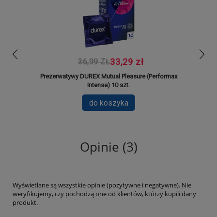
prev
next
33,29 zł
36,99 ZŁ
Prezerwatywy DUREX Mutual Pleasure (Performax
DUREX Int
Intense) 10 szt.
do koszyka
Opinie (3)
Wyświetlane są wszystkie opinie (pozytywne i negatywne). Nie
weryfikujemy, czy pochodzą one od klientów, którzy kupili dany
produkt.