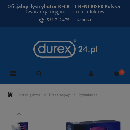
Oficjalny dystrybutor RECKITT BENCKISER Polska
-
Gwarancja oryginalności produktów
531 712 475
Kontakt
>
>
Strona główna
Prezerwatywy
Stymulujące