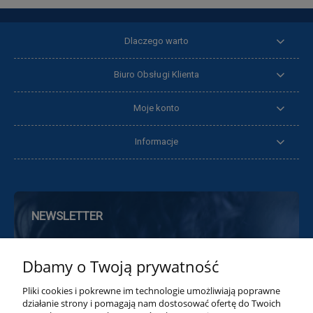
Dlaczego warto
Biuro Obsługi Klienta
Moje konto
Informacje
NEWSLETTER
Zapisz się do naszego Newslettera, a
Dbamy o Twoją prywatność
otrzymasz 10% rabatu na pierwsze zakupy
oraz informacje o nowościach i promocjach
Pliki cookies i pokrewne im technologie umożliwiają poprawne
działanie strony i pomagają nam dostosować ofertę do Twoich