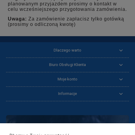
planowanym przyjazdem prosimy o kontakt w
celu wcześniejszego przygotowania zamówienia.
Uwaga:
Za zamówienie zapłacisz tylko gotówką
(prosimy o odliczoną kwotę)
Dlaczego warto
Biuro Obsługi Klienta
Moje konto
Informacje
NEWSLETTER