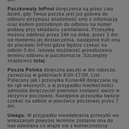
Paczkomaty InPost
doręczenia są przez cały
dzień, gdy Twoja paczka jest już gotowa do
odbioru otrzymasz wiadomość sms z informacją
oraz kodem potrzebnym do odbioru na numer
podany przy składaniu zamówienia. Przesyłkę
możesz odebrać przez 24h na dobę, przez 2 dni
od momentu jej dostarczenia, następnie trafi ona
do placówki InPost gdzie będzie czekać na
odbiór 3 dni. Istnieje możliwość przedłużenia
terminu odbioru w paczkomacie. Szczegóły
znajdziesz
tutaj
.
Poczta Polska
doręczna paczki w dni robocze,
zazwyczaj w godzinach 8:00-17:00. List
Polecony jak i przesyłka Kurier48 doręczane są
do rąk własnych, a w przypadku nieobecności
adresata doręczyciel powinien zostawić awizo w
skrzynce pocztowej. Następnie przesyłka będzie
czekać na odbiór w placówce pocztowej przez 7
dni.
Uwaga:
W przypadku nieodebrania przesyłki we
wskazanym powyżej terminie zostanie ona do
nas odesłana co wiąże się z koniecznością