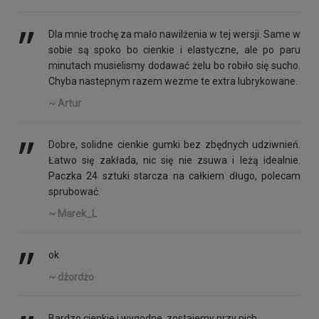
’’
Dla mnie trochę za mało nawilżenia w tej wersji. Same w
sobie są spoko bo cienkie i elastyczne, ale po paru
minutach musielismy dodawać żelu bo robiło się sucho.
Chyba nastepnym razem wezme te extra lubrykowane.
~ Artur
’’
Dobre, solidne cienkie gumki bez zbędnych udziwnień.
Łatwo się zakłada, nic się nie zsuwa i leżą idealnie.
Paczka 24 sztuki starcza na całkiem długo, polecam
sprubować.
~ Marek_L
’’
ok
~ dżordżo
Bardzo cienkie i wygodne, zostajemy przy nich.