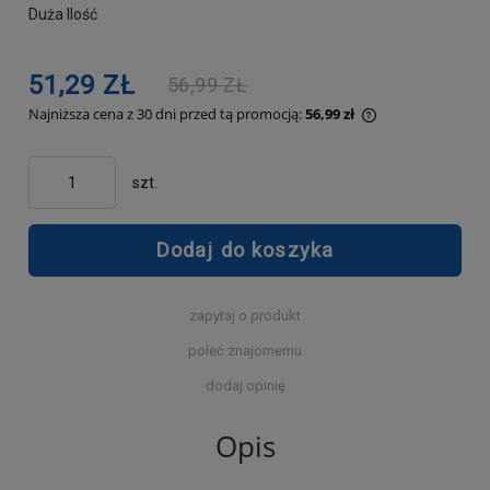
Duża Ilość
51,29 ZŁ
56,99 ZŁ
Najniższa cena z 30 dni przed tą promocją:
56,99 zł
Jeżeli produkt j
30 dni, wyświetl
momentu, kiedy 
szt.
sprzedaży.
Dodaj do koszyka
zapytaj o produkt
poleć znajomemu
dodaj opinię
Opis