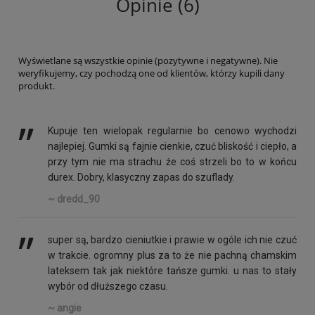
Opinie (6)
Wyświetlane są wszystkie opinie (pozytywne i negatywne). Nie
weryfikujemy, czy pochodzą one od klientów, którzy kupili dany
produkt.
’’
Kupuje ten wielopak regularnie bo cenowo wychodzi
najlepiej. Gumki są fajnie cienkie, czuć bliskość i ciepło, a
przy tym nie ma strachu że coś strzeli bo to w końcu
durex. Dobry, klasyczny zapas do szuflady.
~ dredd_90
’’
super są, bardzo cieniutkie i prawie w ogóle ich nie czuć
w trakcie. ogromny plus za to że nie pachną chamskim
lateksem tak jak niektóre tańsze gumki. u nas to stały
wybór od dłuższego czasu.
~ angie