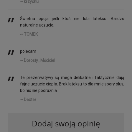
~ krzychu
’’
Świetna opcja jeśli ktoś nie lubi lateksu. Bardzo
naturalne uczucie.
~ TOMEK
’’
polecam
~ Dorosły_Mściciel
’’
Te prezerwatywy są mega delikatne i faktycznie dają
fajne uczucie ciepła. Brak lateksu to dla mnie spory plus,
bo nic nie podrażnia.
~ Dexter
Dodaj swoją opinię