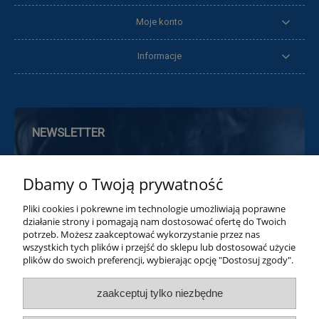
Moje konto
Informacje
NEWSLETTER
Zapisz się do naszego Newslettera, a
Dbamy o Twoją prywatność
otrzymasz 10% rabatu na pierwsze zakupy
oraz informacje o nowościach i promocjach
Pliki cookies i pokrewne im technologie umożliwiają poprawne
działanie strony i pomagają nam dostosować ofertę do Twoich
potrzeb. Możesz zaakceptować wykorzystanie przez nas
wszystkich tych plików i przejść do sklepu lub dostosować użycie
plików do swoich preferencji, wybierając opcję "Dostosuj zgody".
Zapisz mnie
zaakceptuj tylko niezbędne