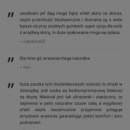
’’
uwielbiam je!! dają mega fajny efekt skóry na skórze,
ciepło przechodzi błyskawicznie i doznania są o wiele
lepsze niż przy zwykłych gumkach. super opcja dla osób
z wrażliwą skórą, to duże opakowanie mega się opłaca.
~ napalona02
’’
Dla mnie git, wrażenia mega naturalne.
~ neo
’’
Duża paczka tych bezlateksowych nowości to strzał w
dziesiątkę, jeśli szuka się bezkompromisowej bliskości
na dłużej. Materiał jest tak ultracienki i elastyczny, że
zapewnia w pełni naturalne czucie ciała, a wyjątkowy
efekt ciepła niesamowicie przyjemnie potęguje
zmysłowe wrażenia, gwarantując pełen komfort i zero
podrażnień.