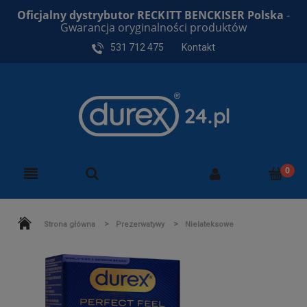
Oficjalny dystrybutor RECKITT BENCKISER Polska
-
Gwarancja oryginalności produktów
531 712 475
Kontakt
>
>
Strona główna
Prezerwatywy
Nielateksowe