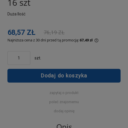
16 szt
Duża Ilość
68,57 ZŁ
76,19 ZŁ
Najniższa cena z 30 dni przed tą promocją:
67,49 zł
Jeżeli produkt j
30 dni, wyświetl
momentu, kiedy 
szt.
sprzedaży.
Dodaj do koszyka
zapytaj o produkt
poleć znajomemu
dodaj opinię
Opis