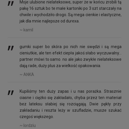
’’
Moje ulubione nielateksowe, super że w końcu zrobili tą
pakę 16 sztuk bo te małe kartoniki po 3 szt starczały na
chwile i wychodziło drogo. Są mega cienkie i elastyczne,
jak dla mnie najlepsze od durexa.
~ kamil
’’
gumki super bo skóra po nich nie swędzi i są mega
cieniutkie, ale ten efekt ciepła jakoś słabo wyczuwalny...
partner mówi to samo. no ale jako zwykłe nielateksowe
dają rade, duży plus za wielkość opakowania.
~ ANKA
’’
Kupiliśmy ten duży zapas i u nas porażka. Strasznie
ciasne i ciężko się zakładało, chyba przez ten materiał
bez lateksu słabiej się rozciągają. Dwie pękły przy
zakładaniu i reszta leży w szufladzie, musze szukać
czegoś większego.
~ lordziu